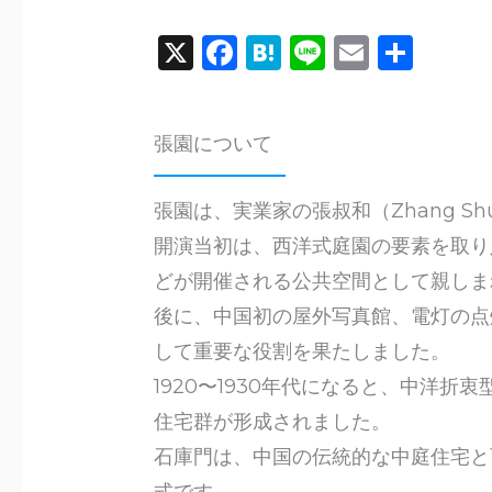
X
F
H
Li
E
共
a
a
n
m
有
c
te
e
ai
張園について
e
n
l
b
a
張園は、実業家の張叔和（Zhang S
o
開演当初は、西洋式庭園の要素を取り
o
どが開催される公共空間として親しま
k
後に、中国初の屋外写真館、電灯の点
して重要な役割を果たしました。
1920〜1930年代になると、中洋折
住宅群が形成されました。
石庫門は、中国の伝統的な中庭住宅と