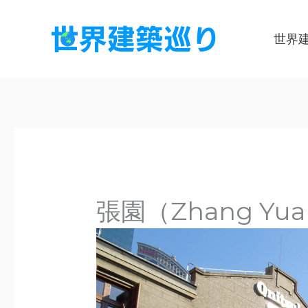
内
容
世界
を
ス
キ
ッ
プ
張園（Zhang Yu