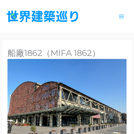
内
容
を
ス
キ
ッ
船廠1862（MIFA 1862）
プ