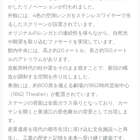
かしたリノベーションが行われました。
外観には、4色の空洞レンガをステンレスワイヤーで吊
るしたスクリーンが設置されています。
オリジナルのレンガとの連続性を保ちながら、自然光
や眺望を取り込むファサードを実現しています。
館内中央には、高さ約20メートル、長さ約150メート
ルのアトリウムがあります。
造船所時代の柱や梁をそのまま残すことで、新旧の構
造が調和する空間を作り出しました。
東側には、約800席を備える劇場の1862時尚芸術中心
（1862 Theater）が配置されています。
ステージの背面は全面ガラス張りとなっており、カー
テンを開くと黄浦江の景色舞台の背景として出現しま
す。
産業遺産を現代の都市生活に溶け込む文化施設へと再
生し、工業の歴史と記憶を未来へ受け継ぐ建築です。