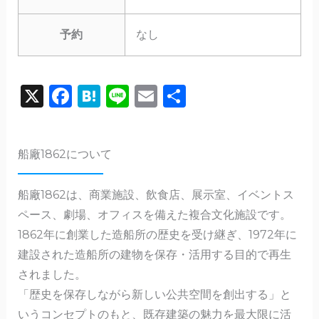
予約
なし
X
F
H
Li
E
共
a
a
n
m
有
c
te
e
ai
船廠1862について
e
n
l
b
a
船廠1862は、商業施設、飲食店、展示室、イベントス
o
ペース、劇場、オフィスを備えた複合文化施設です。
o
1862年に創業した造船所の歴史を受け継ぎ、1972年に
k
建設された造船所の建物を保存・活用する目的で再生
されました。
「歴史を保存しながら新しい公共空間を創出する」と
いうコンセプトのもと、既存建築の魅力を最大限に活