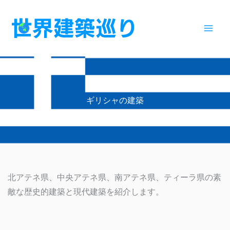
内
容
を
ス
キ
ッ
プ
ギリシャの建築
北アテネ県、中央アテネ県、南アテネ県、ティーラ県の素
敵な歴史的建築と現代建築を紹介します。