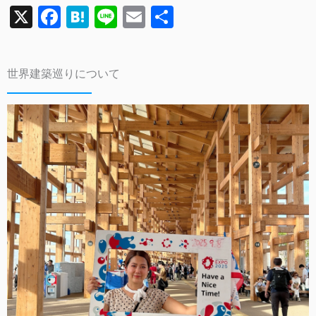
X
F
H
Li
E
共
a
a
n
m
有
c
te
e
ai
世界建築巡りについて
e
n
l
b
a
o
o
k