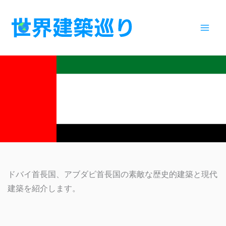
内
容
を
ス
キ
ッ
プ
UAEの建築
ドバイ首長国、アブダビ首長国の素敵な歴史的建築と現代
建築を紹介します。