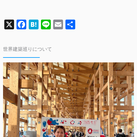
X
F
H
Li
E
共
a
a
n
m
有
c
te
e
ai
世界建築巡りについて
e
n
l
b
a
o
o
k