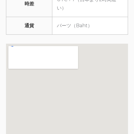
時差
い）
通貨
バーツ（Baht）