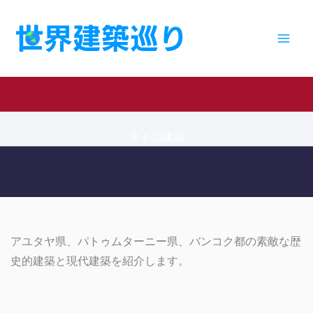
内
容
を
ス
キ
ッ
プ
タイの建築
アユタヤ県、パトゥムターニー県、バンコク都の素敵な歴
史的建築と現代建築を紹介します。