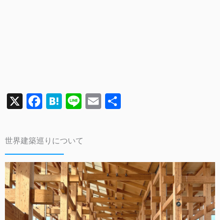
X
F
H
Li
E
共
a
a
n
m
有
c
te
e
ai
世界建築巡りについて
e
n
l
b
a
o
o
k