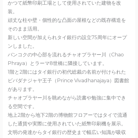
o
かつて紙幣印刷工場として使用されていた建物を改
o
装。
k
頑丈な柱や壁・個性的な凸面の屋根などの既存構造を
そのまま活用。
新しい空間が加えられタイ銀行の設立75周年にオープ
ンしました。
バンコクの中心部を流れるチャオプラヤー川（Chao
Phraya）とラーマ8世橋に隣接しています。
1階と2階にはタイ銀行の初代総裁の名前が付けられた
ビバダナジャヤ王子（Prince Vivadhanajaya）図書館
があります。
チャオプラヤー川を眺めながら読書や勉強に集中でき
る空間です。
地上2階から地下2階の博物館フロアーではタイで流通
した通貨や実際に使用されていた紙幣印刷機を展示。
文明の発達からタイ銀行の歴史まで幅広い知識が吸収