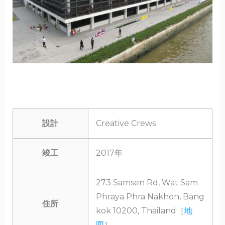
設計
Creative Crews
竣工
2017年
273 Samsen Rd, Wat Sam
Phraya Phra Nakhon, Bang
住所
kok 10200, Thailand［
地
図
］