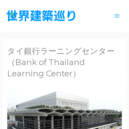
内
容
を
ス
キ
ッ
タイ銀行ラーニングセンター
プ
（Bank of Thailand
Learning Center）