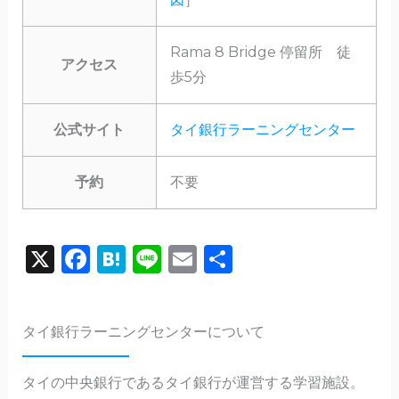
Rama 8 Bridge 停留所 徒
アクセス
歩5分
公式サイト
タイ銀行ラーニングセンター
予約
不要
X
F
H
Li
E
共
a
a
n
m
有
c
te
e
ai
タイ銀行ラーニングセンターについて
e
n
l
b
a
タイの中央銀行であるタイ銀行が運営する学習施設。