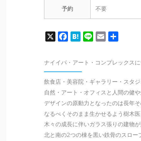
予約
不要
X
F
H
Li
E
共
a
a
n
m
有
c
te
e
ai
ナイイパ・アート・コンプレックスに
e
n
l
b
a
飲食店・美容院・ギャラリー・スタジ
o
自然・アート・オフィスと人間の健や
o
デザインの原動力となったのは長年そ
k
なるべくそのまま生かせるよう樹木医
木々の成長に伴いガラス張りの建物が
北と南の2つの棟を黒い鉄骨のスロー