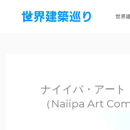
内
容
世界
を
ス
キ
ッ
プ
ナイイパ・アート
（Naiipa Art Co