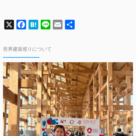
X
F
H
Li
E
共
a
a
n
m
有
c
te
e
ai
世界建築巡りについて
e
n
l
b
a
o
o
k