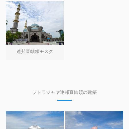
連邦直轄領モスク
プトラジャヤ連邦直轄領の建築