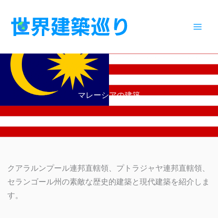
内
容
を
ス
キ
ッ
プ
マレーシアの建築
クアラルンプール連邦直轄領、プトラジャヤ連邦直轄領、
セランゴール州
の素敵な歴史的建築と現代建築を紹介しま
す。