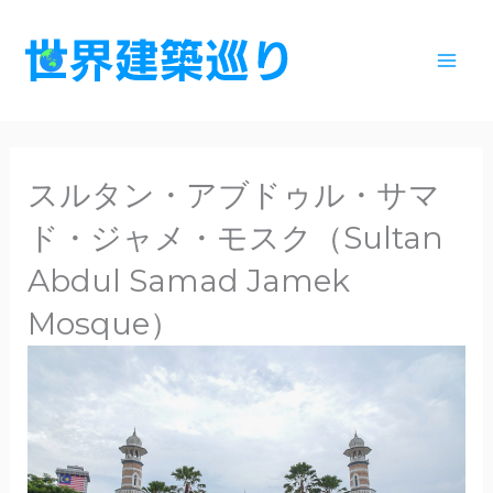
内
容
を
ス
キ
ッ
スルタン・アブドゥル・サマ
プ
ド・ジャメ・モスク（Sultan
Abdul Samad Jamek
Mosque）