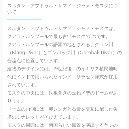
c
te
e
ai
スルタン・アブドゥル・サマド・ジャメ・モスクにつ
e
n
l
いて
b
a
o
スルタン・アブドゥル・サマド・ジャメ・モスクは、
o
クアラ・ルンプールで最も古いモスクの1つです。
k
クアラ・ルンプールの語源の地とされる、クラン川
（Klang River）とゴンバック川（Gombak River）の
合流点に位置しています。
建物のデザインには、19世紀後半のイギリス植民地時
代にインドで用いられたインド・サラセン洋式が採用
されています。
モスクの中央には、銅板葺きの玉ねぎ型のドームがあ
ります。
ドームの両側には、赤レンガと石膏を交互に配した尖
塔のミナレットがそびえています。
モスクの周囲には、南国らしい風景を演出するヤシの