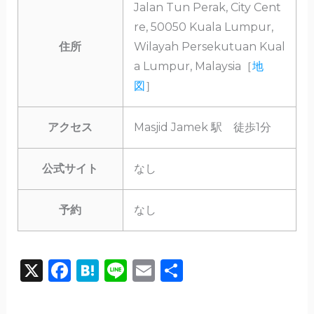
Jalan Tun Perak, City Cent
re, 50050 Kuala Lumpur,
住所
Wilayah Persekutuan Kual
a Lumpur, Malaysia［
地
図
］
アクセス
Masjid Jamek 駅 徒歩1分
公式サイト
なし
予約
なし
X
F
H
Li
E
共
a
a
n
m
有