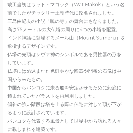
o
竣工当初はワット・マコック（Wat Makok）という名
k
前でしたがチャクリー王朝時代に改名されました。
三島由紀夫の小説「暁の寺」の舞台にもなりました。
高さ75メートルの大仏塔の周りに4つの小塔を配置。
インド神話に登場するメール山（Mount Sumeru）を
象徴するデザインです。
仏塔の先頭はシヴァ神のシンボルである男性器の形を
しています。
仏塔にはめ込まれた色鮮やかな陶器や門番の石像は中
国から来たもの。
中国からバンコクに来る船を安定させるために船底に
積まれていたバラストを再利用しました。
傾斜の強い階段は塔を上る際に仏陀に対して頭が下が
るように設計されています。
バンコクを代表する風景として世界中から訪れる人々
に親しまれる建築です。