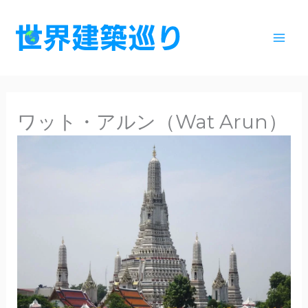
内
容
を
ス
キ
ッ
ワット・アルン（Wat Arun）
プ