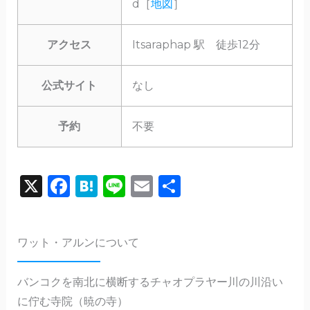
d［
地図
］
アクセス
Itsaraphap 駅 徒歩12分
公式サイト
なし
予約
不要
X
F
H
Li
E
共
a
a
n
m
有
c
te
e
ai
ワット・アルンについて
e
n
l
b
a
バンコクを南北に横断するチャオプラヤー川の川沿い
o
に佇む寺院（暁の寺）