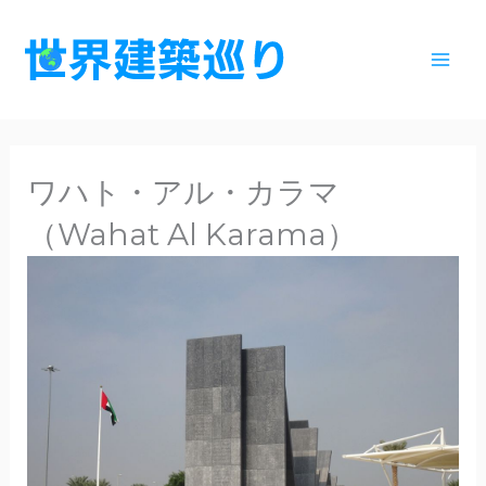
内
容
を
ス
キ
ッ
ワハト・アル・カラマ
プ
（Wahat Al Karama）