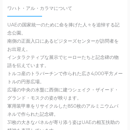
c
te
e
ai
ワハト・アル・カラマについて
e
n
l
b
a
UAEの国家統一のために命を捧げた人々を追悼する記
o
念公園。
o
南側の正面入口にあるビジターズセンターが訪問者を
k
お出迎え。
インタラクティブな展示でヒーローたちと記念碑の物
語を伝えています。
トルコ産のトラバーチンで作られた広さ4,000平方メー
トルの円形広場。
広場の中央の水盤に西側に建つシェイク・ザイード・
グランド・モスクの姿が映ります。
軍用装甲車をリサイクルした850枚のアルミニウムパ
ネルで作られた記念碑。
31枚の大きなパネルが寄り添う姿はUAEの相互扶助の