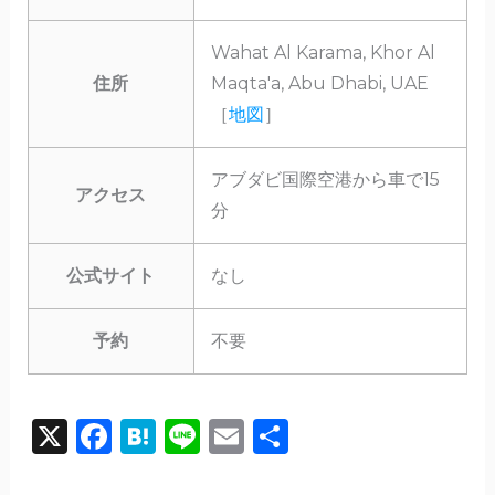
Wahat Al Karama, Khor Al
住所
Maqta'a, Abu Dhabi, UAE
［
地図
］
アブダビ国際空港から車で15
アクセス
分
公式サイト
なし
予約
不要
X
F
H
Li
E
共
a
a
n
m
有