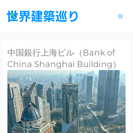
内
容
を
ス
キ
ッ
中国銀行上海ビル（Bank of
プ
China Shanghai Building）