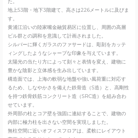
た。
地上53階・地下3階建て、高さは226メートルに及びま
す。
黄浦江沿いの陸家嘴金融貿易区に位置し、周囲の高層
ビル群との調和を意識して計画されました。
シルバーに輝くガラスのファサードは、彫刻をカッテ
ィングしたようなシャープな印象を与えています。
太陽光の当たり方によって刻々と表情を変え、建物に
豊かな陰影と立体感を生み出しています。
構造面では、上海の軟弱な地盤や強い風荷重に対応す
るため、しなやかさを備えた鉄骨造（S造）と、高剛性
を持つ鉄骨鉄筋コンクリート造（SRC造）を組み合わ
せています。
外周部の柱とコア壁を強固に連結することで、建物の
内部に極力柱を出さない空間を実現しました。
無柱空間に近いオフィスフロアは、柔軟にレイアウト