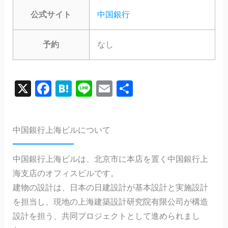
公式サイト
中国銀行
予約
なし
X
F
H
Li
E
共
a
a
n
m
有
c
te
e
ai
中国銀行上海ビルについて
e
n
l
b
a
中国銀行上海ビルは、北京市に本店を置く中国銀行上
o
海支店のオフィスビルです。
o
建物の設計は、日本の日建設計が基本設計と実施設計
k
を担当し、現地の上海建築設計研究院有限公司が構造
設計を担う、共同プロジェクトとして進められまし