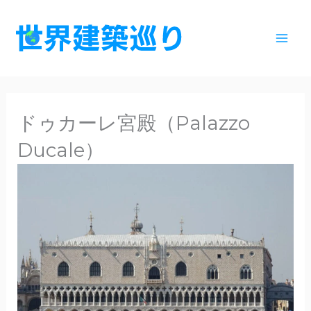
内
容
を
ス
キ
ッ
ドゥカーレ宮殿（Palazzo
プ
Ducale）