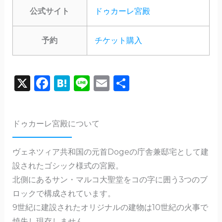
公式サイト
ドゥカーレ宮殿
予約
チケット購入
X
F
H
Li
E
共
a
a
n
m
有
c
te
e
ai
ドゥカーレ宮殿について
e
n
l
b
a
ヴェネツィア共和国の元首Dogeの庁舎兼邸宅として建
o
設されたゴシック様式の宮殿。
o
北側にあるサン・マルコ大聖堂をコの字に囲う3つのブ
k
ロックで構成されています。
9世紀に建設されたオリジナルの建物は10世紀の火事で
焼失し現存しません。