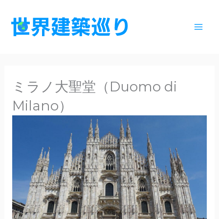
内
容
を
ス
キ
ッ
ミラノ大聖堂（Duomo di
プ
Milano）