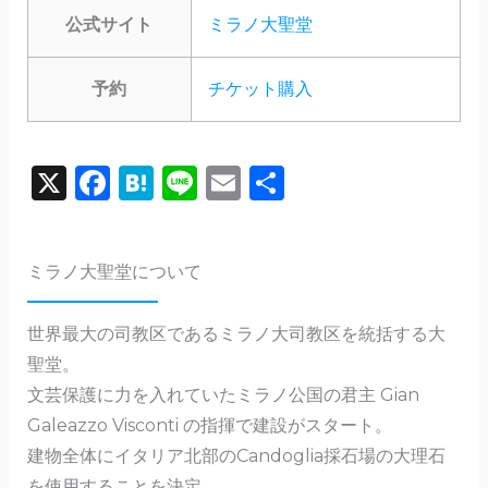
公式サイト
ミラノ大聖堂
予約
チケット購入
X
F
H
Li
E
共
a
a
n
m
有
c
te
e
ai
ミラノ大聖堂について
e
n
l
b
a
世界最大の司教区であるミラノ大司教区を統括する大
o
聖堂。
o
文芸保護に力を入れていたミラノ公国の君主 Gian
k
Galeazzo Visconti の指揮で建設がスタート。
建物全体にイタリア北部のCandoglia採石場の大理石
を使用することを決定。