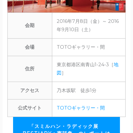
2016年7月8日（金）～ 2016
会期
年9月10日（土）
会場
TOTOギャラリー・間
東京都港区南青山1-24-3［
地
住所
図
］
アクセス
乃木坂駅 徒歩1分
公式サイト
TOTOギャラリー・間
「スミルハン・ラディック展