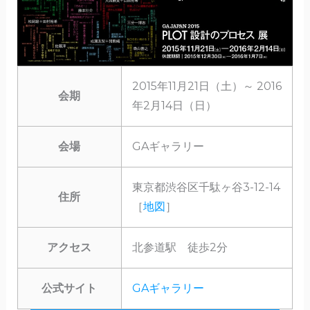
2015年11月21日（土）～ 2016
会期
年2月14日（日）
会場
GAギャラリー
東京都渋谷区千駄ヶ谷3-12-14
住所
［
地図
］
アクセス
北参道駅 徒歩2分
公式サイト
GAギャラリー