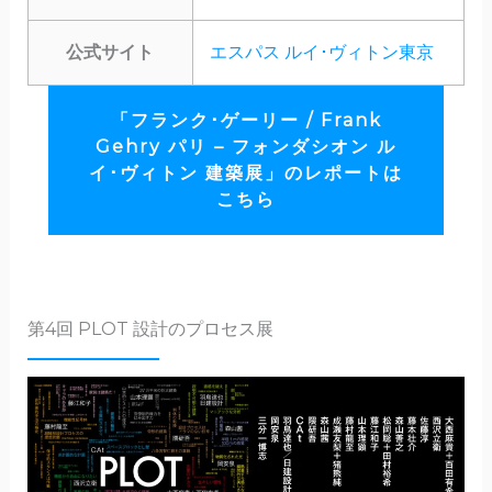
公式サイト
エスパス ルイ･ヴィトン東京
「フランク･ゲーリー / Frank
Gehry パリ – フォンダシオン ル
イ･ヴィトン 建築展」のレポートは
こちら
第4回 PLOT 設計のプロセス展