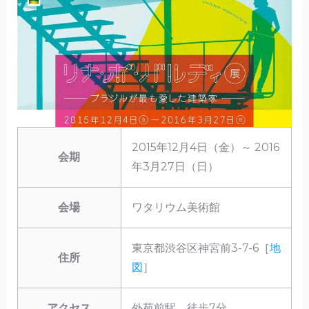
2015年12月4日（金）～ 2016
会期
年3月27日（日）
会場
ワタリウム美術館
東京都渋谷区神宮前3-7-6［
地
住所
図
］
アクセス
外苑前駅 徒歩7分