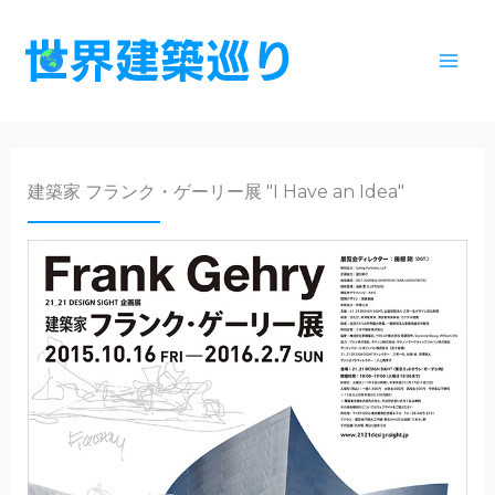
内
容
を
ス
キ
ッ
建築家 フランク・ゲーリー展 "I Have an Idea"
プ