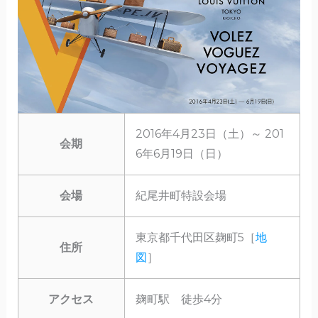
2016年4月23日（土）～ 201
会期
6年6月19日（日）
会場
紀尾井町特設会場
東京都千代田区麹町5［
地
住所
図
］
アクセス
麹町駅 徒歩4分