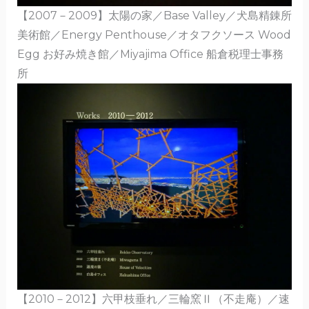
【2007－2009】太陽の家／Base Valley／犬島精錬所
美術館／Energy Penthouse／オタフクソース Wood
Egg お好み焼き館／Miyajima Office 船倉税理士事務
所
【2010－2012】六甲枝垂れ／三輪窯Ⅱ（不走庵）／速