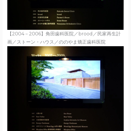
【2004－2006】角田歯科医院／brood／民家再生計
画／ストーン・ハウス／ののやま矯正歯科医院