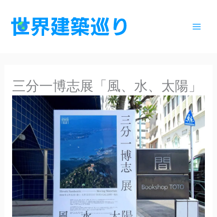
内
容
を
ス
キ
ッ
三分一博志展「風、水、太陽」
プ