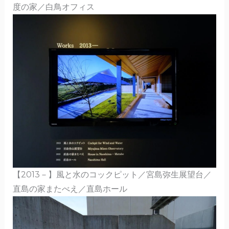
度の家／白鳥オフィス
【2013－】風と水のコックピット／宮島弥生展望台／
直島の家またべえ／直島ホール