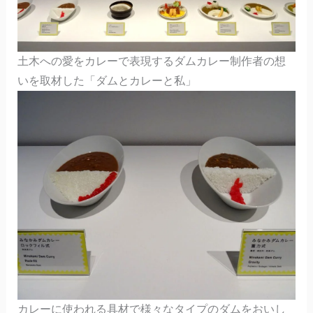
土木への愛をカレーで表現するダムカレー制作者の想
いを取材した「ダムとカレーと私」
カレーに使われる具材で様々なタイプのダムをおいし