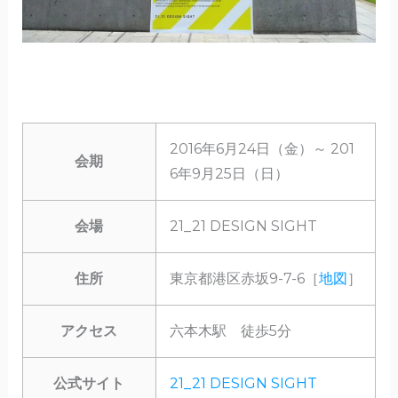
2016年6月24日（金）～ 201
会期
6年9月25日（日）
会場
21_21 DESIGN SIGHT
住所
東京都港区赤坂9-7-6［
地図
］
アクセス
六本木駅 徒歩5分
公式サイト
21_21 DESIGN SIGHT