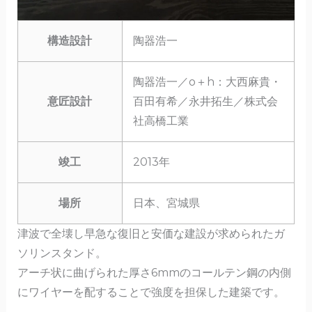
構造設計
陶器浩一
陶器浩一／o＋h：大西麻貴・
意匠設計
百田有希／永井拓生／株式会
社高橋工業
竣工
2013年
場所
日本、宮城県
津波で全壊し早急な復旧と安価な建設が求められたガ
ソリンスタンド。
アーチ状に曲げられた厚さ6mmのコールテン鋼の内側
にワイヤーを配することで強度を担保した建築です。