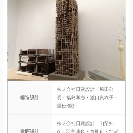
株式会社日建設計：原田公
構造設計
明・福島孝志・瀧口真衣子・
重松瑞樹
株式会社日建設計：山梨知
意匠設計
彦・羽鳥達也・青柳創・加瀬