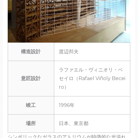
構造設計
渡辺邦夫
ラファエル・ヴィニオリ・ベ
意匠設計
セイロ（Rafael Viñoly Becei
ro）
竣工
1996年
場所
日本、東京都
シンボリックなガラスのアトリウムが特徴的な光溢れ