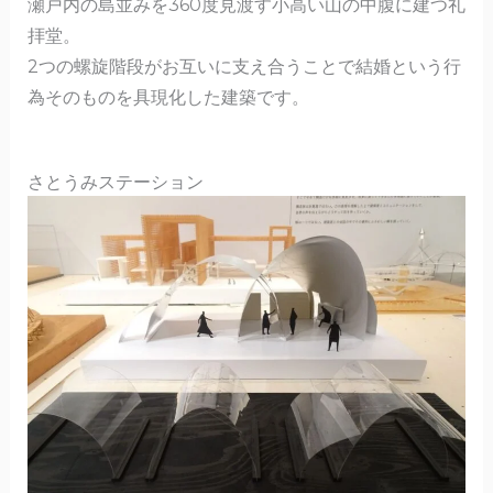
瀬戸内の島並みを360度見渡す小高い山の中腹に建つ礼
拝堂。
2つの螺旋階段がお互いに支え合うことで結婚という行
為そのものを具現化した建築です。
さとうみステーション