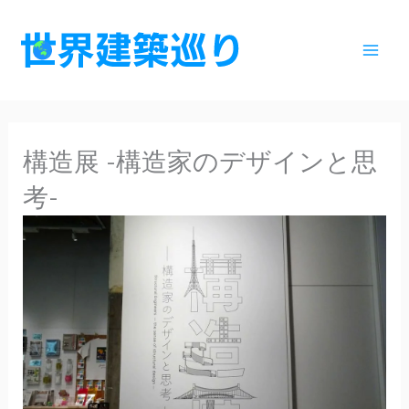
内
容
を
ス
キ
ッ
構造展 -構造家のデザインと思
プ
考-