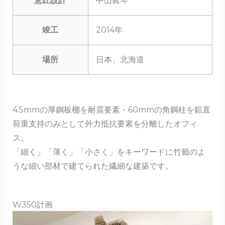
意匠設計
中山眞琴
竣工
2014年
場所
日本、北海道
4.5mmの厚鋼板棚を耐震要素・60mmの角鋼柱を鉛直
荷重支持のみとして外力抵抗要素を分離したオフィ
ス。
「細く」「薄く」「小さく」をキーワードに竹籤のよ
うな細い部材で建てられた繊細な建築です。
W350計画