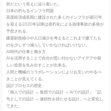
所だという答えに辿り着いた。
日本の朽ちるインフラ問題
高度経済成長期に建設された多くのインフラが築50年
を迎える2020年以降は老朽化による崩壊事故の多発が
予想される。
建築財政縮小や人口減少を考えるとこれまで建てたも
のを少しずつ減らしていかなければいけない。
AI時代の仕事と働き方
AIを活用することで自分が思い付かないアイデアや新
しい造形を生み出すことが出来る。
人間と機械のコラボレーションによりお互いのやるべ
きことが見えてくる。
設計プロセスの歴史
「個人での設計 → 集団での設計 → AIでの設計」「記
号としての設計 → 連続性を持たせる設計」へと変化し
てきた。