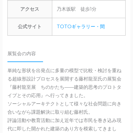
アクセス
乃木坂駅 徒歩1分
公式サイト
TOTOギャラリー・間
展覧会の内容
単純な形状を出発点に多量の模型で比較・検討を重ね
る超線形設計プロセスを展開する藤村龍至氏の展覧会
『藤村龍至展 ちのかたち――建築的思考のプロトタ
イプとその応用』へ行ってきました。
ソーシャルアーキテクトとして様々な社会問題に向き
合いながら課題解決に取り組む藤村氏。
評論活動や教育活動に加え近年では市民を巻き込み現
代に即した開かれた建築のあり方を模索してきまし