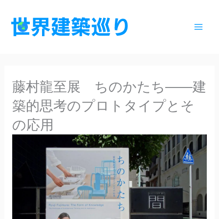
内
容
を
ス
キ
ッ
藤村龍至展 ちのかたち――建
プ
築的思考のプロトタイプとそ
の応用