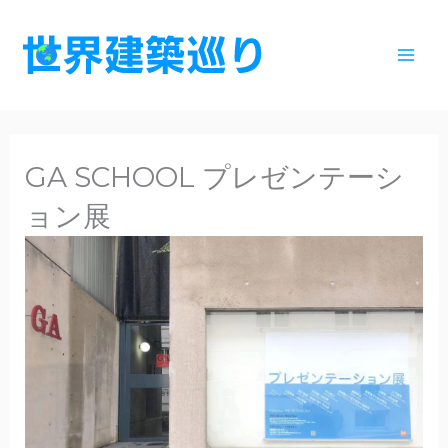
内
容
を
ス
キ
ッ
GA SCHOOL プレゼンテーシ
プ
ョン展