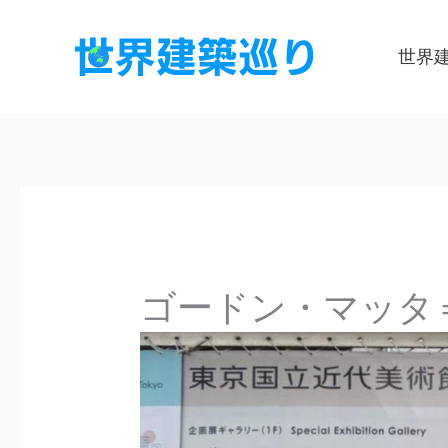
内
容
世界
を
ス
キ
ッ
プ
ゴードン・マッタ