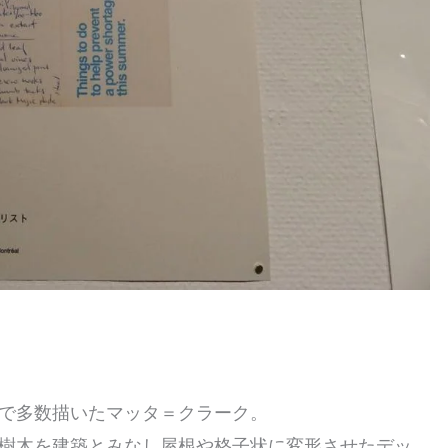
で多数描いたマッタ＝クラーク。
樹木を建築とみなし屋根や格子状に変形させたデッ