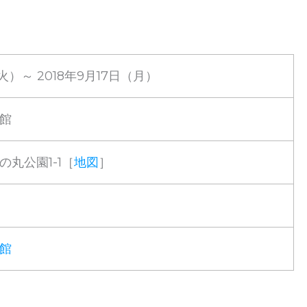
（火）～ 2018年9月17日（月）
館
丸公園1-1［
地図
］
館