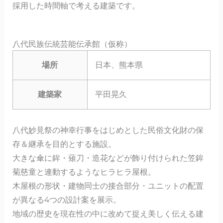
採用した時間軸で考える建築です。
八代民族伝統芸能伝承館（仮称）
場所
日本、熊本県
建築家
平田晃久
八代妙見祭の神幸行事をはじめとした民俗文化財の保
存＆継承を目的とする施設。
大きな傘に鉾・薙刀・造花などが飾り付けられた笠鉾
菊慈童と連動するようなヒラヒラ屋根。
木屋根の形状・建物同士の接合部分・ユニットの配置
が異なる4つの設計案を展示。
地域の歴史を現在性の中に改めて捉え美しく伝える建