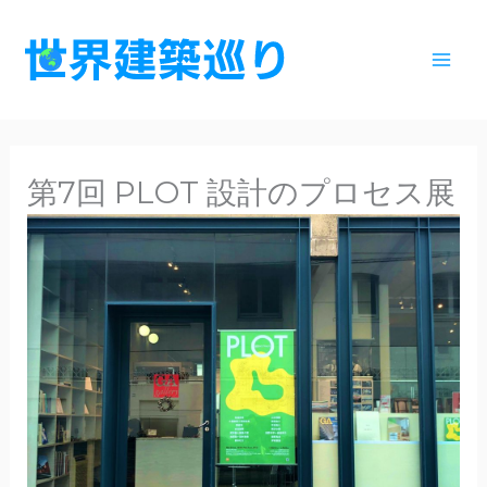
内
容
を
ス
キ
ッ
第7回 PLOT 設計のプロセス展
プ