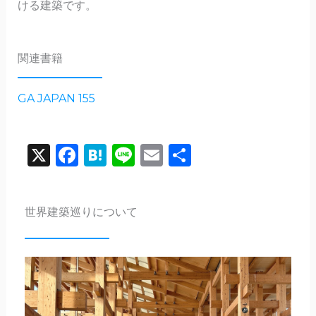
ける建築です。
関連書籍
GA JAPAN 155
X
Facebook
Hatena
Line
Email
共
有
世界建築巡りについて