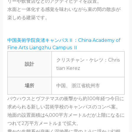
リーや飲食店などのアクティビティを設置。
水面と一体化する感覚を味わいながら束の間の散歩が
楽しめる建築です。
中国美術学院良渚キャンパスⅡ：China Academy of
Fine Arts Liangzhu Campus Ⅱ
クリスチャン・ケレツ：Chris
設計
tian Kerez
場所
中国、 浙江省杭州市
バウハウスとヴフテマスの衝撃から約100年経つ今日に
求められる新しい芸術学校のキャンパスのコンペ案。
地面の設置面積は4,000平方メートルだが上階になるに
つれて2万平方メートルまで拡大。
豊かな生態系が息衝く湿地帯に雲のように浮かぶ幻想