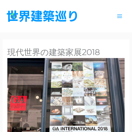
内
容
を
ス
キ
ッ
現代世界の建築家展2018
プ