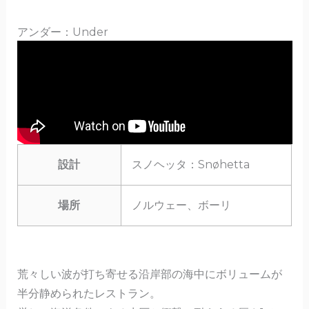
アンダー：Under
設計
スノヘッタ：Snøhetta
場所
ノルウェー、ボーリ
荒々しい波が打ち寄せる沿岸部の海中にボリュームが
半分静められたレストラン。