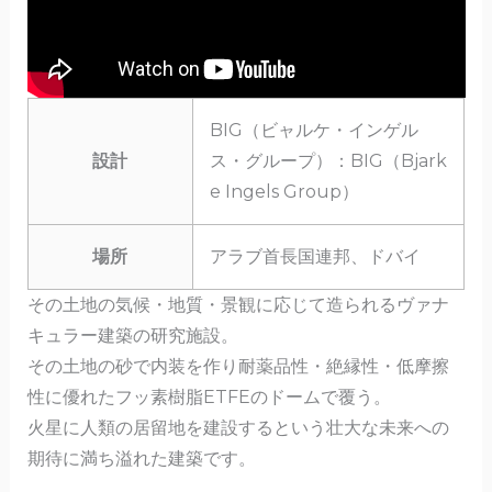
BIG（ビャルケ・インゲル
設計
ス・グループ）：BIG（Bjark
e Ingels Group）
場所
アラブ首長国連邦、ドバイ
その土地の気候・地質・景観に応じて造られるヴァナ
キュラー建築の研究施設。
その土地の砂で内装を作り耐薬品性・絶縁性・低摩擦
性に優れたフッ素樹脂ETFEのドームで覆う。
火星に人類の居留地を建設するという壮大な未来への
期待に満ち溢れた建築です。