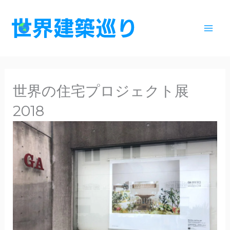
内
容
を
ス
キ
ッ
世界の住宅プロジェクト展
プ
2018