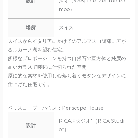
設計
メオ（Wespi de Meuron Ro
meo）
場所
スイス
スイスからイタリアにかけてのアルプス山間部に広が
るルガーノ湖を望む住宅。
多様なプロポーションを持つ自然石の直方体と純度の
高いガラスで曖昧に仕切られた空間。
原始的な素材を使用し心落ち着くモダンなデザインに
仕上げた住宅です。
ペリスコープ・ハウス：Periscope House
RICAスタジオ*（RICA Studi
設計
o*）