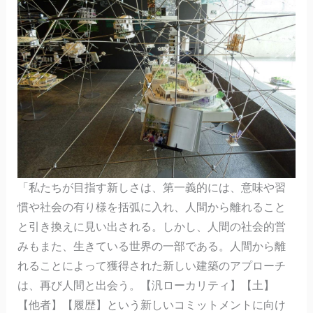
「私たちが目指す新しさは、第一義的には、意味や習
慣や社会の有り様を括弧に入れ、人間から離れること
と引き換えに見い出される。しかし、人間の社会的営
みもまた、生きている世界の一部である。人間から離
れることによって獲得された新しい建築のアプローチ
は、再び人間と出会う。【汎ローカリティ】【土】
【他者】【履歴】という新しいコミットメントに向け