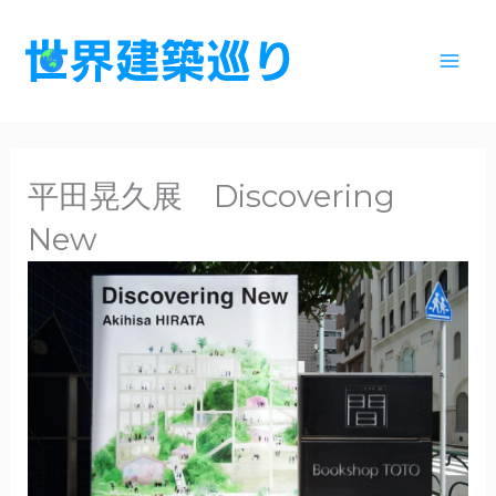
内
容
を
ス
キ
ッ
平田晃久展 Discovering
プ
New