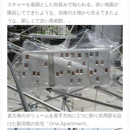
スチャーを基調とした街並みで知られる。赤い地面が
隆起してできたような、台南の土地から生えてきたよ
うな、新しくて古い美術館。」
直方体のボリュームを長手方向に2つに割り共用部を設
けた新潟県の住宅「One Apartment」