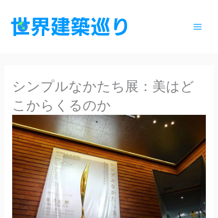
内
容
を
ス
キ
ッ
シンプルなかたち展：美はど
プ
こからくるのか