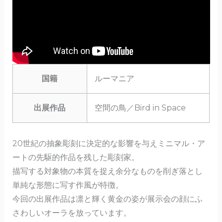
国籍
ルーマニア
出展作品
空間の鳥／Bird in Space
20世紀の抽象彫刻に決定的な影響を与えミニマル・ア
ートの先駆的作品を残した彫刻家。
描写する対象物の本質を捉え余分なものを削ぎ落とし
単純な形態に写す作風が特徴。
今回の出展作品は凛と輝く黄金の姿が展示会の顔にふ
さわしいオーラを放っています。