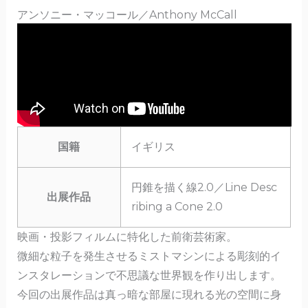
アンソニー・マッコール／Anthony McCall
国籍
イギリス
円錐を描く線2.0／Line Desc
出展作品
ribing a Cone 2.0
映画・投影フィルムに特化した前衛芸術家。
微細な粒子を発生させるミストマシンによる彫刻的イ
ンスタレーションで不思議な世界観を作り出します。
今回の出展作品は真っ暗な部屋に現れる光の空間に身