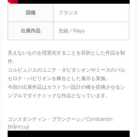
国籍
フランス
出展作品
光線／Rays
見えないものを現実化することを目的とした作品を制
作。
コルビュジエのユニテ・ダビタシオンやミースのバル
セロナ・パビリオンを舞台とした展示も実施。
今回の出展作品はカラトラバ設計の橋を彷彿させるシ
ンプルでダイナミックな作品となっています。
コンスタンティン・ブランクーシ／Constantin
Brâncuşi