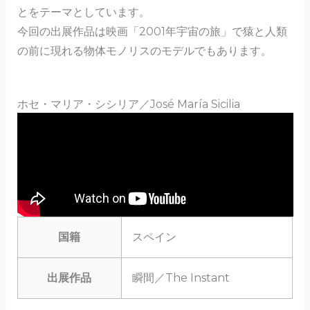
とをテーマとしています。
今回の出展作品は映画「2001年宇宙の旅」で猿と人類
の前に現れる物体モノリスのモデルでもあります。
ホセ・マリア・シシリア／José María Sicilia
国籍
スペイン
出展作品
瞬間／The Instant