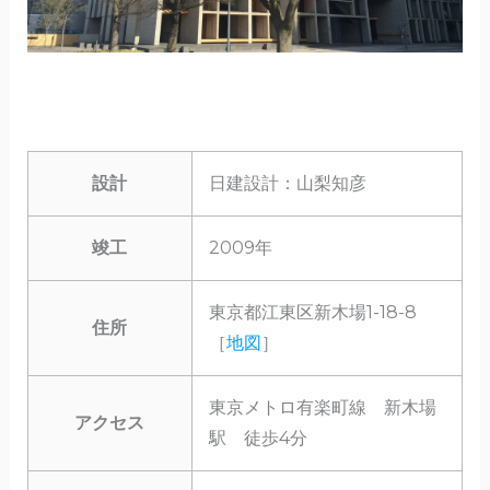
設計
日建設計：山梨知彦
竣工
2009年
東京都江東区新木場1-18-8
住所
［
地図
］
東京メトロ有楽町線 新木場
アクセス
駅 徒歩4分