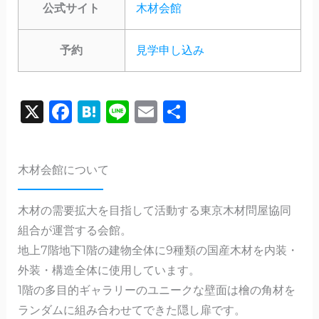
公式サイト
木材会館
予約
見学申し込み
X
F
H
Li
E
共
a
a
n
m
有
c
te
e
ai
木材会館について
e
n
l
b
a
木材の需要拡大を目指して活動する東京木材問屋協同
o
組合が運営する会館。
o
地上7階地下1階の建物全体に9種類の国産木材を内装・
k
外装・構造全体に使用しています。
1階の多目的ギャラリーのユニークな壁面は檜の角材を
ランダムに組み合わせてできた隠し扉です。