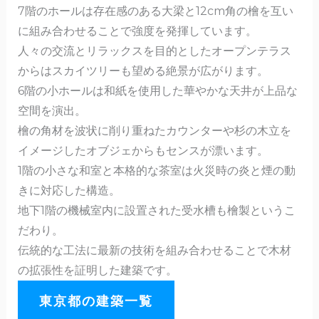
7階のホールは存在感のある大梁と12cm角の檜を互い
に組み合わせることで強度を発揮しています。
人々の交流とリラックスを目的としたオープンテラス
からはスカイツリーも望める絶景が広がります。
6階の小ホールは和紙を使用した華やかな天井が上品な
空間を演出。
檜の角材を波状に削り重ねたカウンターや杉の木立を
イメージしたオブジェからもセンスが漂います。
1階の小さな和室と本格的な茶室は火災時の炎と煙の動
きに対応した構造。
地下1階の機械室内に設置された受水槽も檜製というこ
だわり。
伝統的な工法に最新の技術を組み合わせることで木材
の拡張性を証明した建築です。
東京都の建築一覧