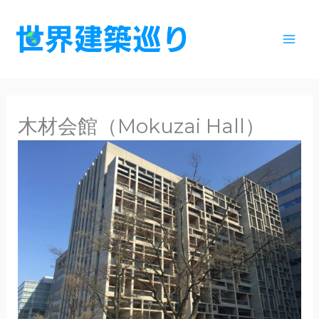
内
容
を
ス
キ
ッ
木材会館（Mokuzai Hall）
プ