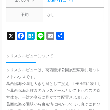
公式サイト
公園へ行こう！
予約
なし
X
F
H
Li
E
共
a
a
n
m
有
c
te
e
ai
クリスタルビューについて
e
n
l
b
a
クリスタルビューは、葛西臨海公園展望広場に建つレ
o
ストハウスです。
o
葛西臨海公園を大きな庭として捉え、1989年に竣工し
k
た葛西臨海水族園のガラスドームとレストハウスの直
方体を、一対の庭石に見立てて配置されました。
葛西臨海公園駅から東京湾に向かって真っ直ぐに伸び