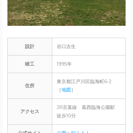
設計
谷口吉生
竣工
1995年
東京都江戸川区臨海町6-2
住所
［
地図
］
JR京葉線 葛西臨海公園駅
アクセス
徒歩10分