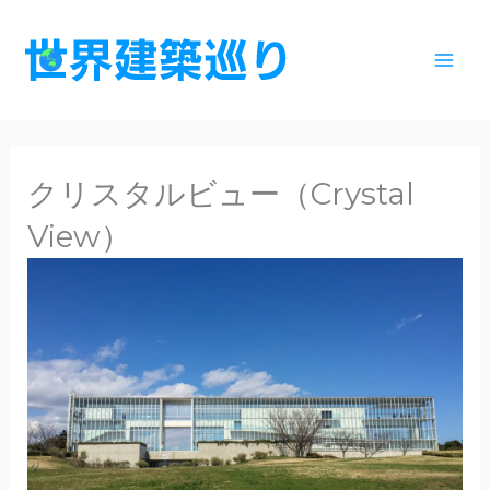
内
容
を
ス
キ
ッ
クリスタルビュー（Crystal
プ
View）