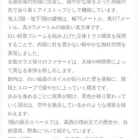
る遊歩道の先端に位置し、緩やかな坂を上った視線の
先で辿り着くアイストップとして機能しています。
地上2階・地下1階の建物は、幅75メートル、奥行7メー
トル、高さ11メートルの細長い直方体です。
白い鉄骨フレームを組み上げた立体トラス構造を採用
することで、内部に柱を置かない軽やかな無柱空間を
実現しました。
全面ガラス張りのファサードは、天候や時間帯によっ
て異なる表情を映し出します。
館内は、白い磁器のタイルが貼られた壁を基軸に、階
段とスロープで緩やかに上っていく構造です。
歩みを進めるごとに視界が開け、景色が移り変わって
いく演出は、空中を散歩しているかのような感覚を味
わえます。
1階の展示スペースでは、葛西の埋め立ての歴史や、自
然環境、野鳥について紹介しています。