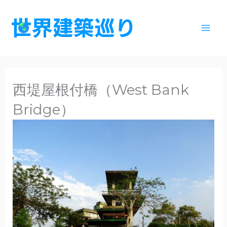
内
容
を
ス
キ
ッ
西堤屋根付橋（West Bank
プ
Bridge）