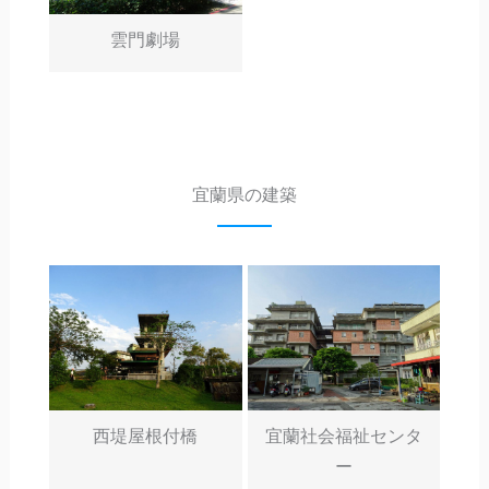
雲門劇場
宜蘭県の建築
西堤屋根付橋
宜蘭社会福祉センタ
ー