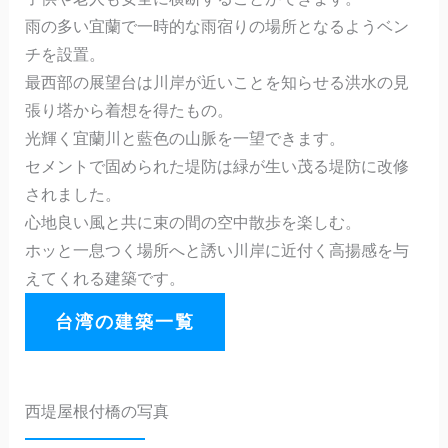
雨の多い宜蘭で一時的な雨宿りの場所となるようベン
チを設置。
最西部の展望台は川岸が近いことを知らせる洪水の見
張り塔から着想を得たもの。
光輝く宜蘭川と藍色の山脈を一望できます。
セメントで固められた堤防は緑が生い茂る堤防に改修
されました。
心地良い風と共に束の間の空中散歩を楽しむ。
ホッと一息つく場所へと誘い川岸に近付く高揚感を与
えてくれる建築です。
台湾の建築一覧
西堤屋根付橋の写真