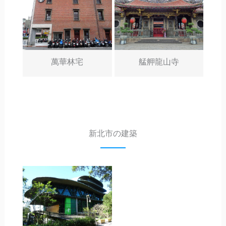
萬華林宅
艋舺龍山寺
新北市の建築