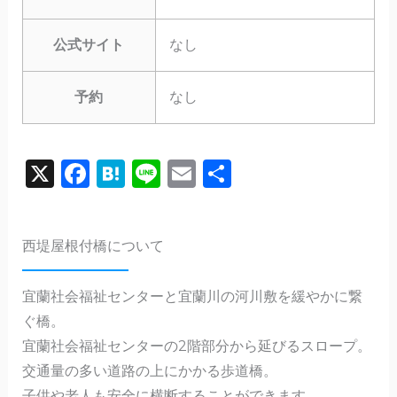
公式サイト
なし
予約
なし
X
F
H
Li
E
共
a
a
n
m
有
c
te
e
ai
西堤屋根付橋について
e
n
l
b
a
宜蘭社会福祉センターと宜蘭川の河川敷を緩やかに繋
o
ぐ橋。
o
宜蘭社会福祉センターの2階部分から延びるスロープ。
k
交通量の多い道路の上にかかる歩道橋。
子供や老人も安全に横断することができます。