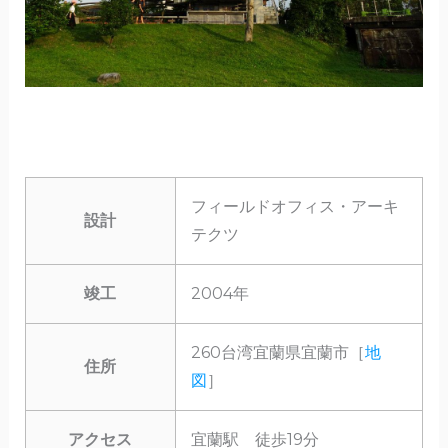
フィールドオフィス・アーキ
設計
テクツ
竣工
2004年
260台湾宜蘭県宜蘭市［
地
住所
図
］
アクセス
宜蘭駅 徒歩19分