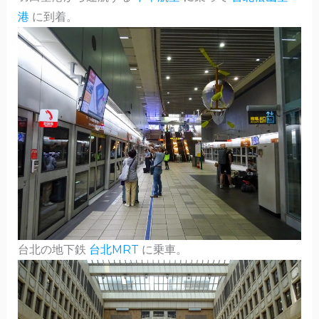
港
に到着。
台北の地下鉄
台北MRT
に乗車。