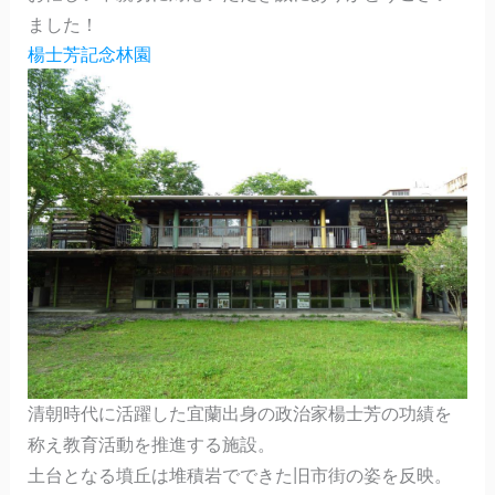
ました！
楊士芳記念林園
清朝時代に活躍した宜蘭出身の政治家楊士芳の功績を
称え教育活動を推進する施設。
土台となる墳丘は堆積岩でできた旧市街の姿を反映。