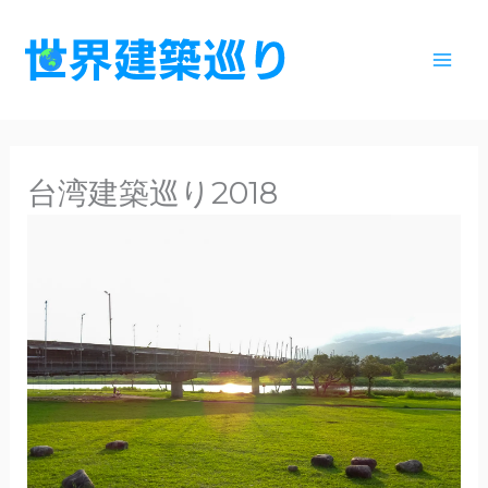
内
容
を
ス
キ
ッ
台湾建築巡り2018
プ