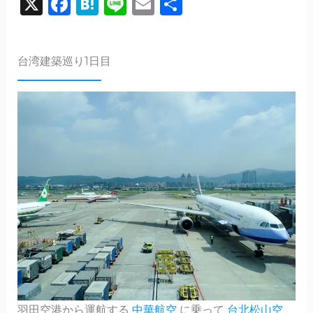
X
F
H
Li
E
共
a
a
n
m
有
c
te
e
ai
台湾建築巡り1日目
e
n
l
b
a
o
o
k
羽田空港から運航する
中華航空
に乗って
台北松山空