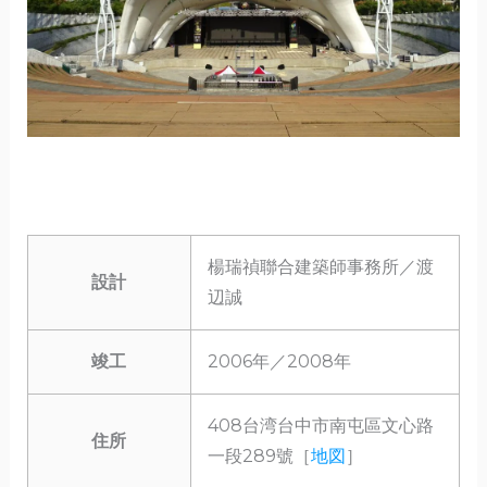
楊瑞禎聯合建築師事務所／渡
設計
辺誠
竣工
2006年／2008年
408台湾台中市南屯區文心路
住所
一段289號［
地図
］