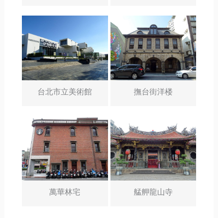
台北市立美術館
撫台街洋楼
萬華林宅
艋舺龍山寺