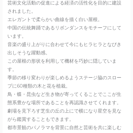
o
芸術文化活動の促進による経済の活性化を目的に建設
k
されました。
エレガントで柔らかい曲線を描く白い屋根。
中国の伝統舞踊であるリボンダンスをモチーフにして
います。
音楽の盛り上がりに合わせて今にもヒラヒラとなびき
出しそうな躍動感。
この屋根の形状を利用して機材を巧妙に隠していま
す。
季節の移り変わりが楽しめるようステージ脇のスロー
プに60種類の木と花を植栽。
鳥・蝶・昆虫など生き物が寄ってくることでここが生
態系豊かな場所であることを再認識させてくれます。
劇場を見下ろす芝生の丘の上にで横になり星空を見な
がら鑑賞することもできます。
都市景観のパノラマを背景に自然と芸術を共に楽しむ