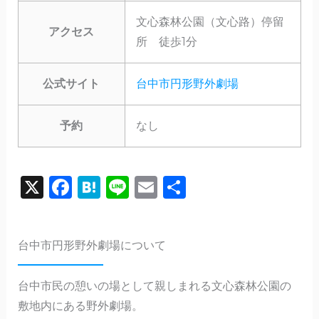
文心森林公園（文心路）停留
アクセス
所 徒歩1分
公式サイト
台中市円形野外劇場
予約
なし
X
F
H
Li
E
共
a
a
n
m
有
c
te
e
ai
台中市円形野外劇場について
e
n
l
b
a
台中市民の憩いの場として親しまれる文心森林公園の
o
敷地内にある野外劇場。