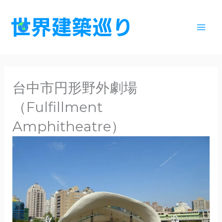
内
容
を
ス
キ
ッ
台中市円形野外劇場
プ
（Fulfillment
Amphitheatre）