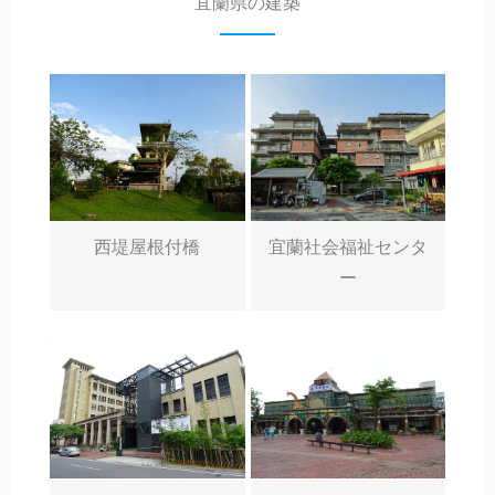
宜蘭県の建築
西堤屋根付橋
宜蘭社会福祉センタ
ー