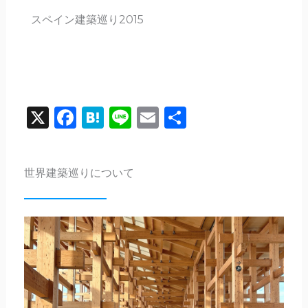
スペイン建築巡り2015
X
Facebook
Hatena
Line
Email
共
有
世界建築巡りについて