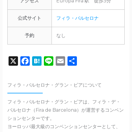
アクセス
Europa Fira 駅 徒歩3分
公式サイト
フィラ・バルセロナ
予約
なし
X
F
H
Li
E
共
a
a
n
m
有
c
te
e
ai
フィラ・バルセロナ・グラン・ビアについて
e
n
l
b
a
フィラ・バルセロナ・グラン・ビア​​は、フィラ・デ・
o
バルセロナ（Fira de Barcelona）が運営するコンベン
o
ションセンターです。
k
ヨーロッパ最大級のコンベンションセンターとして、