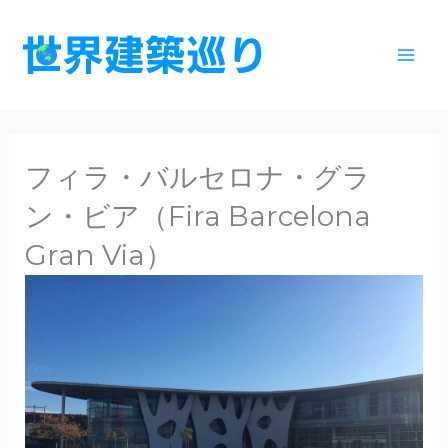
内
容
を
ス
キ
ッ
フィラ・バルセロナ・グラ
プ
ン・ビア（Fira Barcelona
Gran Via）