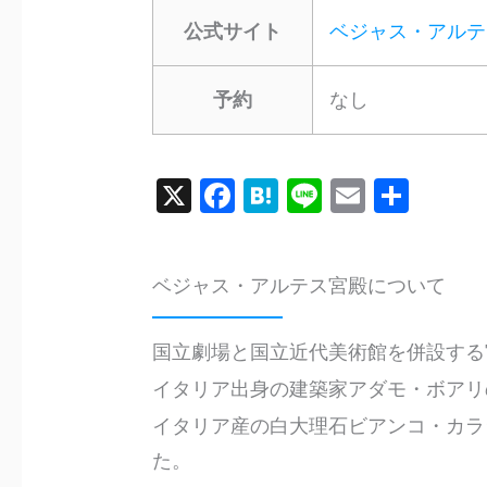
公式サイト
ベジャス・アルテ
予約
なし
X
F
H
Li
E
共
a
a
n
m
有
c
te
e
ai
ベジャス・アルテス宮殿について
e
n
l
b
a
国立劇場と国立近代美術館を併設する
o
イタリア出身の建築家アダモ・ボアリの
o
イタリア産の白大理石ビアンコ・カララ（
k
た。