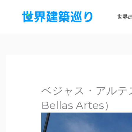
内
容
世界
を
ス
キ
ッ
プ
ベジャス・アルテス宮
Bellas Artes）