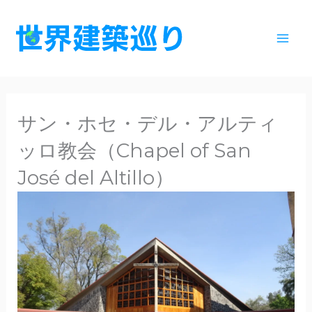
内
容
を
ス
キ
ッ
サン・ホセ・デル・アルティ
プ
ッロ教会（Chapel of San
José del Altillo）