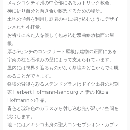
メキシコシティ州の中心部にあるカトリック教会。
o
神に祈り自分と向き合い瞑想するための場所。
o
土地の傾斜を利用し庭園の中に溶け込むようにデザイ
k
ンされた礼拝堂。
お祈りに来た人を優しく包み込む双曲線放物面の屋
根。
厚さ5センチのコンクリート屋根は建物の正面にある十
字架の柱と石積みの壁によって支えられています。
屋内には視界を遮るものがなく祭壇をどこからでも眺
めることができます。
祭壇の背後を彩るステンドグラスはドイツ出身の彫刻
家 Herbert Hofmann-Isenburg と 妻の Kitzia
Hofmann の作品。
青色と琥珀色のガラスから射し込む光が温かい空間を
演出します。
地下にはメキシコ出身の聖人コンセプシオン・カブレ