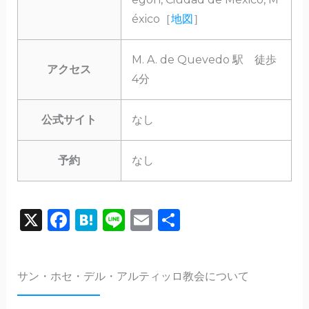
éxico［
地図
］
M. A. de Quevedo 駅 徒歩
アクセス
4分
公式サイト
なし
予約
なし
X
F
H
Li
E
共
a
a
n
m
有
c
te
e
ai
サン・ホセ・デル・アルティッロ教会について
e
n
l
b
a