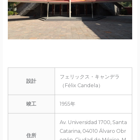
フェリックス・キャンデラ
設計
（Félix Candela）
竣工
1955年
Av. Universidad 1700, Santa
Catarina, 04010 Álvaro Obr
住所
egón, Ciudad de México, M