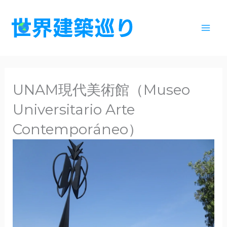
内
容
を
ス
キ
ッ
UNAM現代美術館（Museo
プ
Universitario Arte
Contemporáneo）