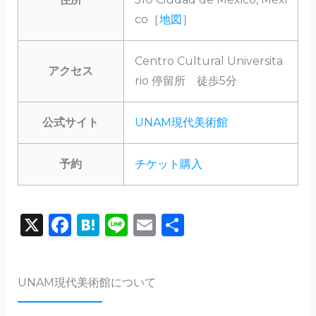
co［
地図
］
Centro Cultural Universita
アクセス
rio 停留所 徒歩5分
公式サイト
UNAM現代美術館
予約
チケット購入
X
F
H
Li
E
共
a
a
n
m
有
c
te
e
ai
UNAM現代美術館について
e
n
l
b
a