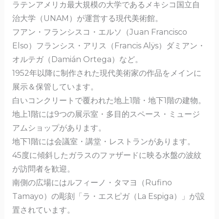
ラテンアメリカ最大規模の大学であるメキシコ国立自
o
治大学（UNAM）が運営する現代美術館。
o
フアン・フランシスコ・エルソ（Juan Francisco
k
Elso）フランシス・アリス（Francis Alÿs）ダミアン・
オルテガ（Damián Ortega）など。
1952年以降に制作された現代美術家の作品をメインに
展示＆保管しています。
白いコンクリートで覆われた地上1階・地下1階の建物。
地上1階には9つの展示室・多目的スペース・ミュージ
アムショップがあります。
地下1階には会議室・講堂・レストランがあります。
45度に傾斜したガラスのファザードに映る水盤の波紋
が訪問者を歓迎。
南側の広場にはルフィーノ・タマヨ（Rufino
Tamayo）の彫刻「ラ・エスピガ（La Espiga）」が設
置されています。