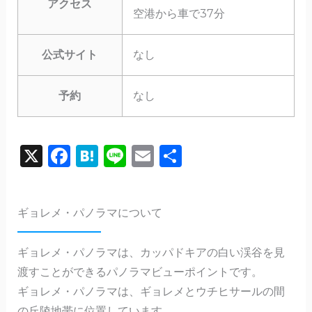
アクセス
空港から車で37分
公式サイト
なし
予約
なし
X
F
H
Li
E
共
a
a
n
m
有
c
te
e
ai
ギョレメ・パノラマについて
e
n
l
b
a
ギョレメ・パノラマは、カッパドキアの白い渓谷を見
o
渡すことができるパノラマビューポイントです。
o
ギョレメ・パノラマは、ギョレメとウチヒサールの間
k
の丘陵地帯に位置しています。