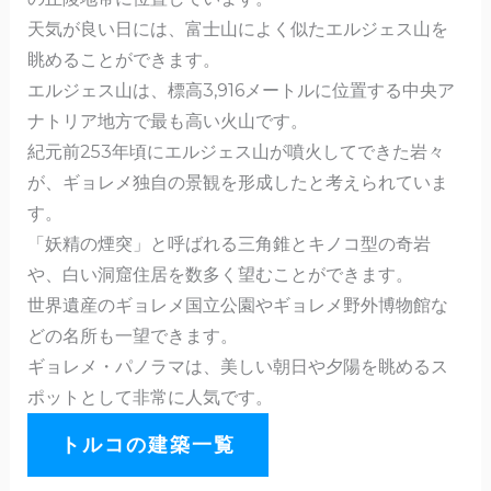
天気が良い日には、富士山によく似たエルジェス山を
眺めることができます。
エルジェス山は、標高3,916メートルに位置する中央ア
ナトリア地方で最も高い火山です。
紀元前253年頃にエルジェス山が噴火してできた岩々
が、ギョレメ独自の景観を形成したと考えられていま
す。
「妖精の煙突」と呼ばれる三角錐とキノコ型の奇岩
や、白い洞窟住居を数多く望むことができます。
世界遺産のギョレメ国立公園やギョレメ野外博物館な
どの名所も一望できます。
ギョレメ・パノラマは、美しい朝日や夕陽を眺めるス
ポットとして非常に人気です。
トルコの建築一覧