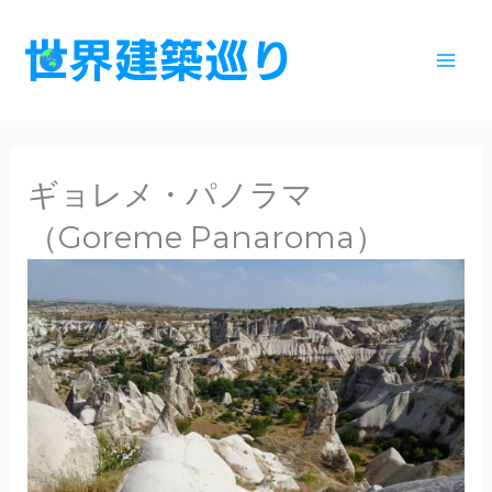
内
容
を
ス
キ
ッ
ギョレメ・パノラマ
プ
（Goreme Panaroma）