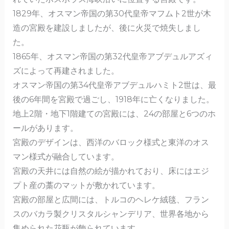
o
1829年、オスマン帝国の第30代皇帝マフムト2世が木
k
造の宮殿を建設しましたが、後に火災で焼失しまし
た。
1865年、オスマン帝国の第32代皇帝​​アブデュルアズィ
ズによって再建されました。
オスマン帝国の第34代皇帝アブデュルハミト2世は、最
後の6年間を宮殿で過ごし、1918年に亡くなりました。
地上2階・地下1階建ての宮殿には、24の部屋と6つのホ
ールがあります。
宮殿のデザインは、西洋のバロック様式と東洋のオス
マン様式が融合しています。
宮殿の天井には自然の絵が描かれており、床にはエジ
プト産の藁のマットが敷かれています。
宮殿の部屋と広間には、トルコのヘレケ絨毯、フラン
スのバカラ製クリスタルシャンデリア、世界各地から
集められた花瓶が飾られています。