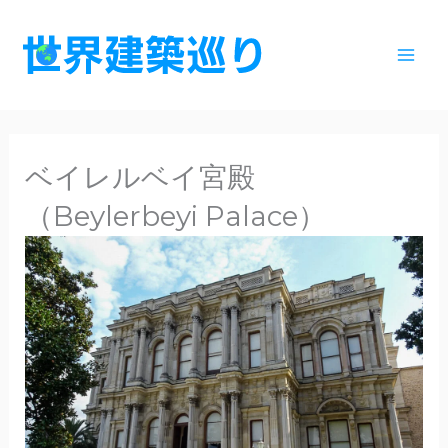
内
容
を
ス
キ
ッ
ベイレルベイ宮殿
プ
（Beylerbeyi Palace）