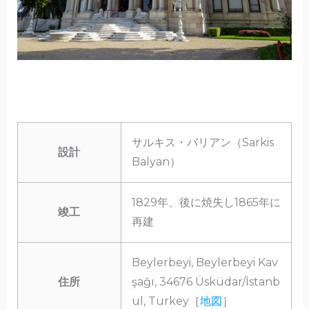
サルキス・バリアン（Sarkis ​​
設計
Balyan）
1829年、後に焼失し1865年に
竣工
再建
Beylerbeyi, Beylerbeyi Kav
住所
şağı, 34676 Üsküdar/İstanb
ul, Turkey［
地図
］