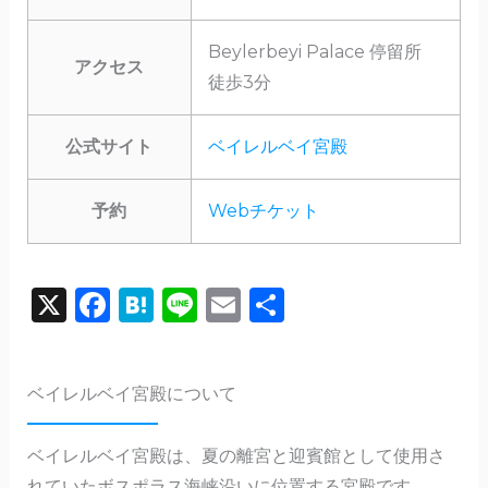
Beylerbeyi Palace 停留所
アクセス
徒歩3分
公式サイト
ベイレルベイ宮殿
予約
Webチケット
X
F
H
Li
E
共
a
a
n
m
有
c
te
e
ai
ベイレルベイ宮殿について
e
n
l
b
a
ベイレルベイ宮殿は、夏の離宮と迎賓館として使用さ
o
れていたボスポラス海峡沿いに位置する宮殿です。