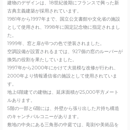
o
建物のデザインは、18世紀後期にフランスで興った新
k
古典主義建築が採用されています。
1981年から1997年まで、国立公文書館や文化省の施設
として使用され、1998年に国定記念物に指定されまし
た。
1999年、窓と扉が8つの色で塗装されました。
空調設備が設置されるまでは、927個の窓のルーバーが
換気の役割を果たしていました。
1997年から2000年にかけて大規模な改修が行われ、
2000年より情報通信省の施設として使用されていま
す。
地上6階建ての建物は、延床面積が25,000平方メート
ルあります。
5階の一部と6階には、外壁から張り出した片持ち構造
のキャンチバルコニーがあります。
敷地の中央にある三角形の中庭では、彫刻や美術品を