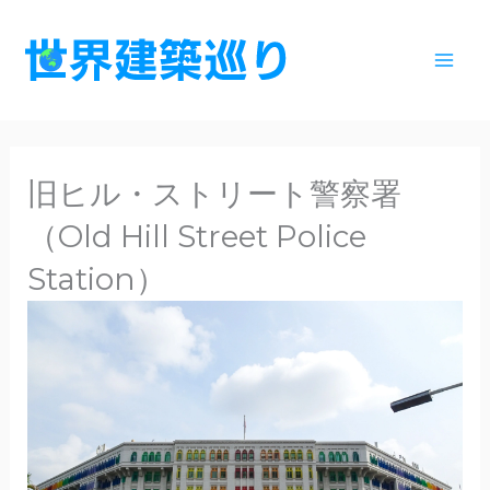
内
容
を
ス
キ
ッ
旧ヒル・ストリート警察署
プ
（Old Hill Street Police
Station）