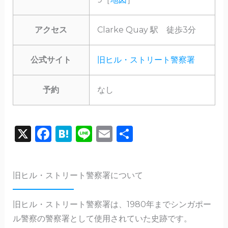
アクセス
Clarke Quay 駅 徒歩3分
公式サイト
旧ヒル・ストリート警察署
予約
なし
X
F
H
Li
E
共
a
a
n
m
有
c
te
e
ai
旧ヒル・ストリート警察署について
e
n
l
b
a
旧ヒル・ストリート警察署は、1980年までシンガポー
o
ル警察の警察署として使用されていた史跡です。