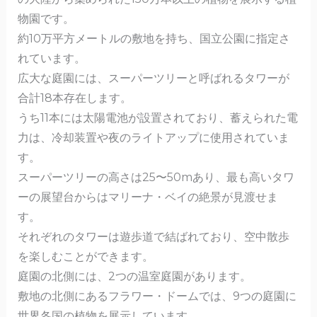
o
物園です。
k
約10万平方メートルの敷地を持ち、国立公園に指定さ
れています。
広大な庭園には、スーパーツリーと呼ばれるタワーが
合計18本存在します。
うち11本には太陽電池が設置されており、蓄えられた電
力は、冷却装置や夜のライトアップに使用されていま
す。
スーパーツリーの高さは25〜50mあり、最も高いタワ
ーの展望台からはマリーナ・ベイの絶景が見渡せま
す。
それぞれのタワーは遊歩道で結ばれており、空中散歩
を楽しむことができます。
庭園の北側には、2つの温室庭園があります。
敷地の北側にあるフラワー・ドームでは、9つの庭園に
世界各国の植物を展示しています。