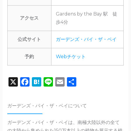
Gardens by the Bay 駅 徒
アクセス
歩4分
公式サイト
ガーデンズ・バイ・ザ・ベイ
予約
Webチケット
X
F
H
Li
E
共
a
a
n
m
有
c
te
e
ai
ガーデンズ・バイ・ザ・ベイについて
e
n
l
b
a
ガーデンズ・バイ・ザ・ベイは、南極大陸以外の全て
o
の大陸から集められた150万本以上の植物を展示する植