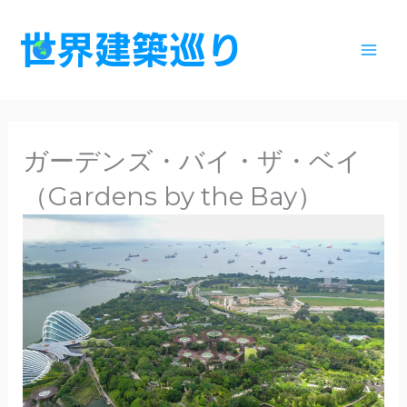
内
容
を
ス
キ
ッ
ガーデンズ・バイ・ザ・ベイ
プ
（Gardens by the Bay）