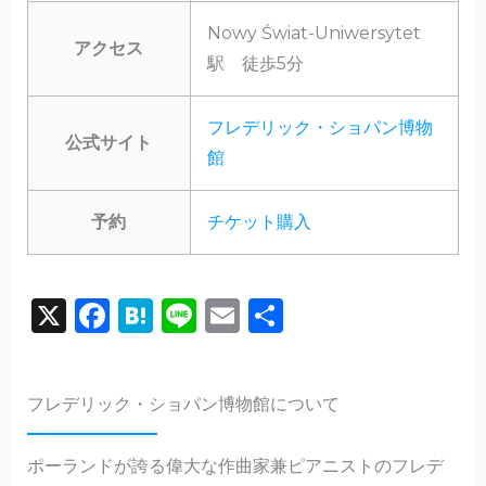
Nowy Świat-Uniwersytet
アクセス
駅 徒歩5分
フレデリック・ショパン博物
公式サイト
館
予約
チケット購入
X
F
H
Li
E
共
a
a
n
m
有
c
te
e
ai
フレデリック・ショパン博物館について
e
n
l
b
a
ポーランドが誇る偉大な作曲家兼ピアニストのフレデ