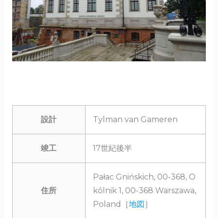
設計
Tylman van Gameren
竣工
17世紀後半
Pałac Gnińskich, 00-368, O
住所
kólnik 1, 00-368 Warszawa,
Poland［
地図
］