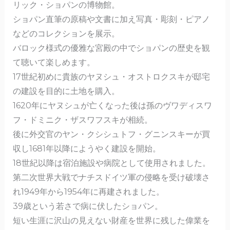
o
リック・ショパンの博物館。
o
ショパン直筆の原稿や文書に加え写真・彫刻・ピアノ
k
などのコレクションを展示。
バロック様式の優雅な宮殿の中でショパンの歴史を観
て聴いて楽しめます。
17世紀初めに貴族のヤヌシュ・オストロクスキが邸宅
の建設を目的に土地を購入。
1620年にヤヌシュが亡くなった後は孫のヴワディスワ
フ・ドミニク・ザスワフスキが相続。
後に外交官のヤン・クシシュトフ・グニンスキーが買
収し1681年以降にようやく建設を開始。
18世紀以降は宿泊施設や病院として使用されました。
第二次世界大戦でナチスドイツ軍の侵略を受け破壊さ
れ1949年から1954年に再建されました。
39歳という若さで病に伏したショパン。
短い生涯に沢山の見えない財産を世界に残した偉業を