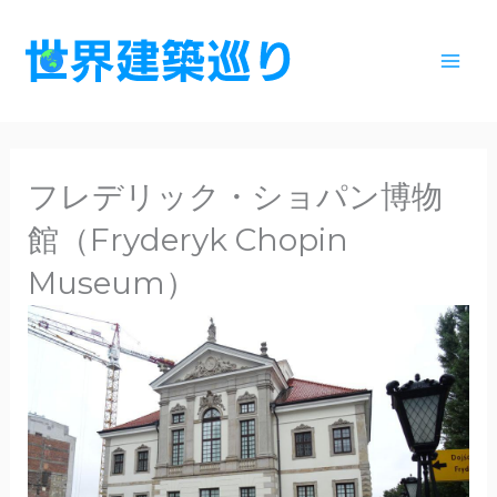
内
容
を
ス
キ
ッ
フレデリック・ショパン博物
プ
館（Fryderyk Chopin
Museum）