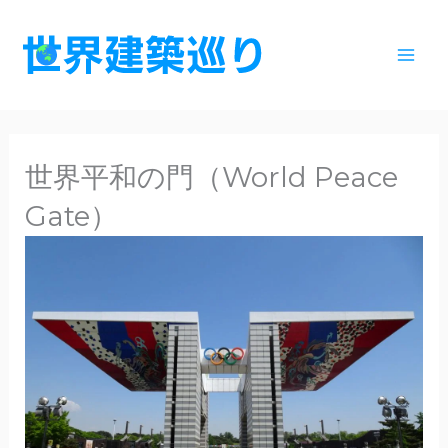
内
容
を
ス
キ
ッ
世界平和の門（World Peace
プ
Gate）