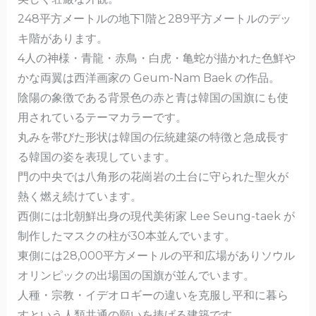
248平方メートルの地下1階と289平方メートルのデッ
キ階があります。
4人の神様・青龍・赤鳥・白虎・亀蛇が描かれた色鮮や
かな両翼は西洋画家の Geum-Nam Baek の作品。
陰陽の象徴である背景色の赤と青は韓国の国旗にも使
用されているテーマカラーです。
丸みを帯びた形状は韓国の伝統建築の特徴と急成長す
る韓国の姿を表現しています。
門の中央では八角形の花崗岩の土台に守られた聖火が
熱く燃え続けています。
西側には北朝鮮出身の現代美術家 Lee Seung-taek が
制作したマスクの柱が30本並んでいます。
東側には28,000平方メートルの平和広場がありソウル
オリンピックの出場国の国旗が並んでいます。
人種・宗教・イデオロギーの違いを克服し平和に暮ら
すという人類共通の願いを捧げる建築です。