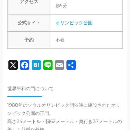
アクセス
歩5分
公式サイト
オリンピック公園
予約
不要
X
F
H
Li
E
共
a
a
n
m
有
c
te
e
ai
世界平和の門について
e
n
l
b
a
1988年のソウルオリンピック開催時に建設されたオリ
o
ンピック公園の正門。
o
高さ24メートル・幅62メートル・奥行き37メートルの
k
美しく荘厳な外観。