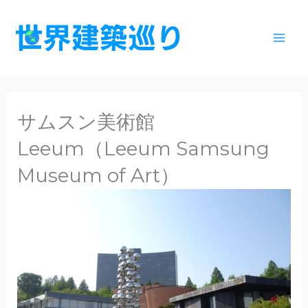
内
容
を
ス
キ
ッ
サムスン美術館
プ
Leeum（Leeum Samsung
Museum of Art）