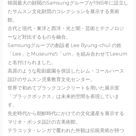
韓国最大の財閥のSamsungグループが1965年に設立し
o
たサムスン文化財団のコレクションを展示する美術
o
館。
k
古代と現代・東洋と西洋・光と闇・芸術とテクノロジ
ーなど対比するものを融合。
Samsungグループの創設者 Lee Byung-chul の姓
「Lee」とMuseumの「um」を組み合わせてLeeum
と名付けられました。
高原のような彫刻庭園を併設したレム・コールハース
設計のサムスン児童教育文化センター。
世界で初めてブラックコンクリートを用いた展示室
「ブラックボックス」は未来的空間を表現していま
す。
先史時代から朝鮮時代にかけての文化遺産を展示する
マリオ・ボッタ設計の古美術館。
テラコッタ・レンガで覆われた外観は伝統美術が持つ