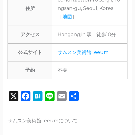
住所
ngsan-gu, Seoul, Korea
［
地図
］
アクセス
Hangangjin 駅 徒歩10分
公式サイト
サムスン美術館Leeum
予約
不要
X
F
H
Li
E
共
a
a
n
m
有
c
te
e
ai
サムスン美術館Leeumについて
e
n
l
b
a