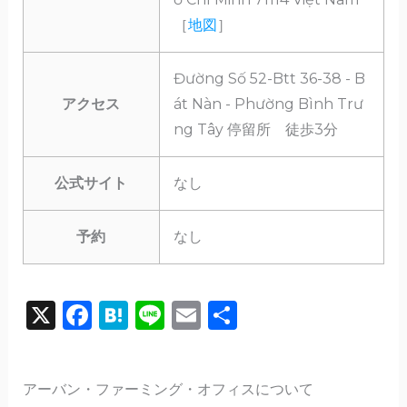
［
地図
］
Đường Số 52-Btt 36-38 - B
アクセス
át Nàn - Phường Bình Trư
ng Tây 停留所 徒歩3分
公式サイト
なし
予約
なし
X
F
H
Li
E
共
a
a
n
m
有
c
te
e
ai
アーバン・ファーミング・オフィスについて
e
n
l