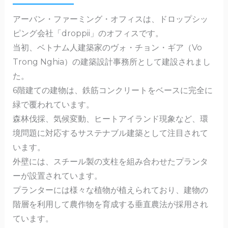
b
a
アーバン・ファーミング・オフィスは、ドロップシッ
o
ピング会社「droppii」のオフィスです。
o
当初、ベトナム人建築家のヴォ・チョン・ギア​​（Vo
k
Trong Nghia）の建築設計事務所として建設されまし
た。
6階建ての建物は、鉄筋コンクリートをベースに完全に
緑で覆われています。
森林伐採、気候変動、ヒートアイランド現象など、環
境問題に対応するサステナブル建築として注目されて
います。
外壁には、スチール製の支柱を組み合わせたプランタ
ーが設置されています。
プランターには様々な植物が植えられており、建物の
階層を利用して農作物を育成する垂直農法が採用され
ています。