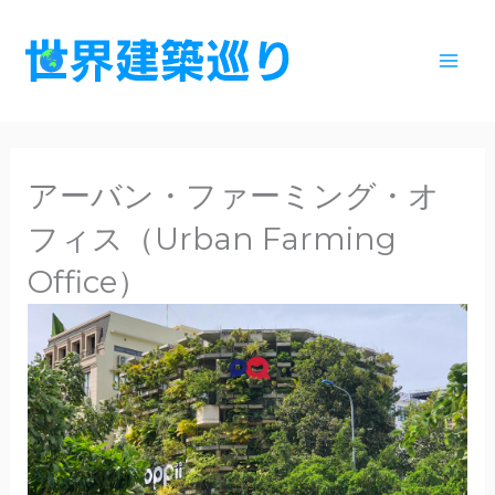
内
容
を
ス
キ
ッ
アーバン・ファーミング・オ
プ
フィス（Urban Farming
Office）