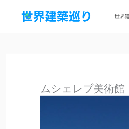
内
容
世界
を
ス
キ
ッ
プ
ムシェレブ美術館（Ms