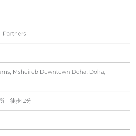
 Partners
ums, Msheireb Downtown Doha, Doha,
停留所 徒歩12分