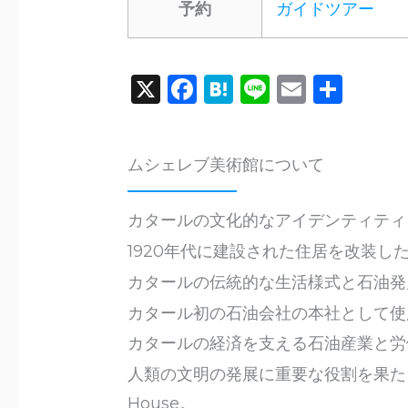
予約
ガイドツアー
X
F
H
Li
E
共
a
a
n
m
有
c
te
e
ai
ムシェレブ美術館について
e
n
l
b
a
カタールの文化的なアイデンティティ
o
1920年代に建設された住居を改装した Ra
o
カタールの伝統的な生活様式と石油発
k
カタール初の石油会社の本社として使用さ
カタールの経済を支える石油産業と労
人類の文明の発展に重要な役割を果たして
House。