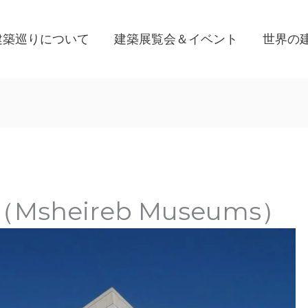
建築巡りについて
建築展覧会＆イベント
世界の
heireb Museums）