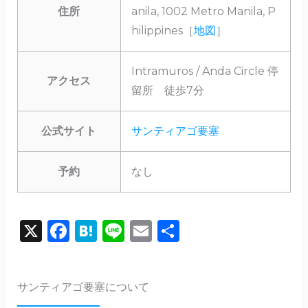
住所
anila, 1002 Metro Manila, P
hilippines［
地図
］
Intramuros / Anda Circle 停
アクセス
留所 徒歩7分
公式サイト
サンティアゴ要塞
予約
なし
X
F
H
Li
E
共
a
a
n
m
有
c
te
e
ai
サンティアゴ要塞について
e
n
l