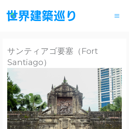
内
容
を
ス
キ
ッ
サンティアゴ要塞（Fort
プ
Santiago）