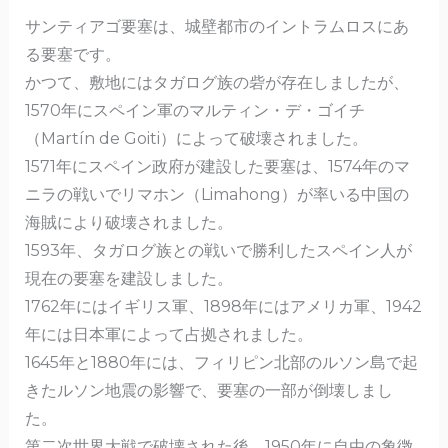
b
a
サンティアゴ要塞は、城壁都市のイントラムロスにあ
o
る要塞です。
o
かつて、敷地にはタガログ族の砦が存在しましたが、
k
1570年にスペイン軍のマルティン・デ・ゴイチ
（Martín de Goiti）によって破壊されました。
​​1571年にスペイン政府が建設した要塞は、1574年のマ
ニラの戦いでリマホン（Limahong）が率いる中国の
海賊により破壊されました。
1593年、タガログ族との戦いで勝利したスペイン人が
現在の要塞を建設しました。
1762年にはイギリス軍、1898年にはアメリカ軍、1942
年には日本軍によって占拠されました。
1645年と1880年には、フィリピン北部のルソン島で起
きたルソン地震の影響で、要塞の一部が倒壊しまし
た。
第二次世界大戦で破壊された後、1950年に自由の象徴