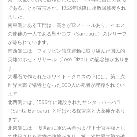
であることが宣言され、1953年以降に複数回修復され
ました。
南東側にある正門は、高さが12メートルあり、イエス
の使徒の一人である聖ヤコブ（Santiago）のレリーフ
が彫られています。
南西側には、フィリピン独立運動に取り組んだ国民的
英雄のホセ・リサール（José Rizal）の記念館がありま
す。
大理石で作られたホワイト・クロスの下には、第二次
世界大戦で犠牲となった600人の死者が埋葬されてい
ます。
北西側には、1599年に建設されたサンタ・バーバラ
（Santa Barbara）と呼ばれる保管庫と火薬庫があり
ます。
北東側には、18世紀に軍の兵舎および下士官学校とし
て建設された建物の跡地があり、第二次世界大戦で破