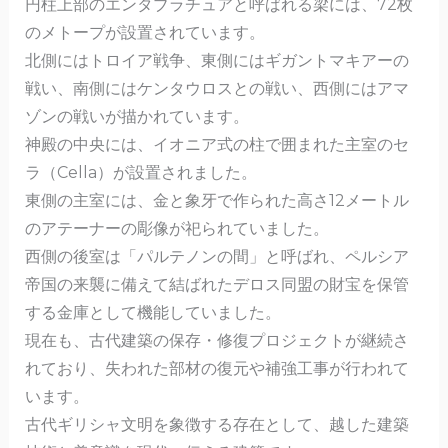
円柱上部のエンタブラチュアと呼ばれる梁には、72枚
のメトープが設置されています。
北側にはトロイア戦争、東側にはギガントマキアーの
戦い、南側にはケンタウロスとの戦い、西側にはアマ
ゾンの戦いが描かれています。
神殿の中央には、イオニア式の柱で囲まれた主室のセ
ラ（Cella）が設置されました。
東側の主室には、金と象牙で作られた高さ12メートル
のアテーナーの彫像が祀られていました。
西側の後室は「パルテノンの間」と呼ばれ、ペルシア
帝国の来襲に備えて結ばれたデロス同盟の財宝を保管
する金庫として機能していました。
現在も、古代建築の保存・修復プロジェクトが継続さ
れており、失われた部材の復元や補強工事が行われて
います。
古代ギリシャ文明を象徴する存在として、越した建築