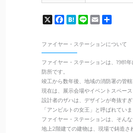
X
F
H
Li
E
共
a
a
n
m
有
c
te
e
ai
ファイヤー・ステーションについて
e
n
l
b
a
ファイヤー・ステーションは、198
o
防所です。
o
竣工から数年後、地域の消防署の管轄
k
現在は、展示会場やイベントスペース
設計者のザハは、デザインが奇抜すぎ
「アンビルトの女王」と呼ばれていま
ファイヤー・ステーションは、そんな
地上2階建ての建物は、現場で鋳造さ