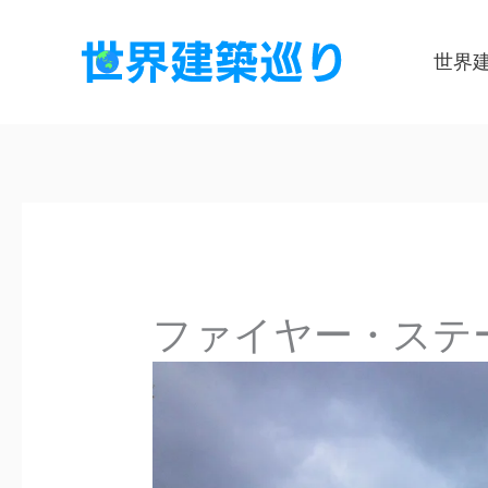
内
容
世界
を
ス
キ
ッ
プ
ファイヤー・ステーショ